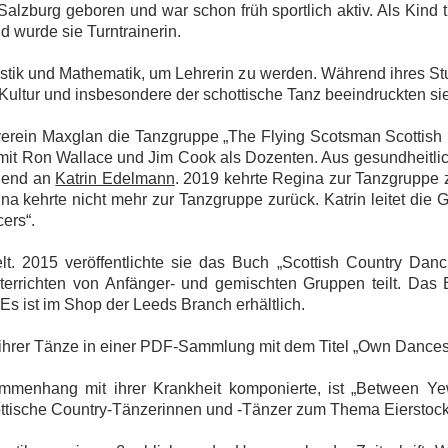
lzburg geboren und war schon früh sportlich aktiv. Als Kind tu
 wurde sie Turntrainerin.
listik und Mathematik, um Lehrerin zu werden. Während ihres S
Kultur und insbesondere der schottische Tanz beeindruckten sie 
erein Maxglan die Tanzgruppe „The Flying Scotsman Scottish 
mit Ron Wallace und Jim Cook als Dozenten. Aus gesundheitli
hend an
Katrin Edelmann
. 2019 kehrte Regina zur Tanzgruppe z
ina kehrte nicht mehr zur Tanzgruppe zurück. Katrin leitet die
ers“.
. 2015 veröffentlichte sie das Buch „Scottish Country Danc
richten von Anfänger- und gemischten Gruppen teilt. Das B
Es ist im Shop der Leeds Branch erhältlich.
e ihrer Tänze in einer PDF-Sammlung mit dem Titel „Own Dances
ammenhang mit ihrer Krankheit komponierte, ist „Between Y
chottische Country-Tänzerinnen und -Tänzer zum Thema Eierstock